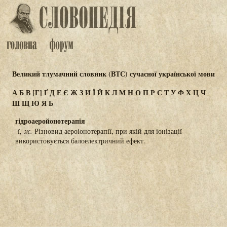
Великий тлумачний словник (ВТС) сучасної української мови
А
Б
В
[Г]
Ґ
Д
Е
Є
Ж
З
И
Ї
Й
К
Л
М
Н
О
П
Р
С
Т
У
Ф
Х
Ц
Ч
Ш
Щ
Ю
Я
Ь
гідроаеройонотерапія
-ї,
ж.
Різновид аероіонотерапії, при якій для іонізації
використовується балоелектричний ефект.