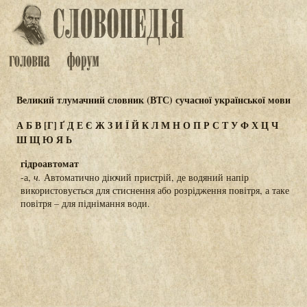
Великий тлумачний словник (ВТС) сучасної української мови
А
Б
В
[Г]
Ґ
Д
Е
Є
Ж
З
И
Ї
Й
К
Л
М
Н
О
П
Р
С
Т
У
Ф
Х
Ц
Ч
Ш
Щ
Ю
Я
Ь
гідроавтомат
-а,
ч.
Автоматично діючий пристрій, де водяний напір
використовується для стиснення або розрідження повітря, а таке
повітря – для піднімання води.