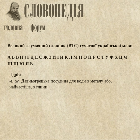
Великий тлумачний словник (ВТС) сучасної української мови
А
Б
В
[Г]
Ґ
Д
Е
Є
Ж
З
И
Ї
Й
К
Л
М
Н
О
П
Р
С
Т
У
Ф
Х
Ц
Ч
Ш
Щ
Ю
Я
Ь
гідрія
-ї,
ж.
Давньогрецька посудина для води з металу або,
найчастіше, з глини.