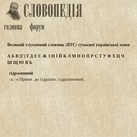
Великий тлумачний словник (ВТС) сучасної української мови
А
Б
В
[Г]
Ґ
Д
Е
Є
Ж
З
И
Ї
Й
К
Л
М
Н
О
П
Р
С
Т
У
Ф
Х
Ц
Ч
Ш
Щ
Ю
Я
Ь
гідразинний
-а, -е.Прикм. до гідразин; гідразиновий.