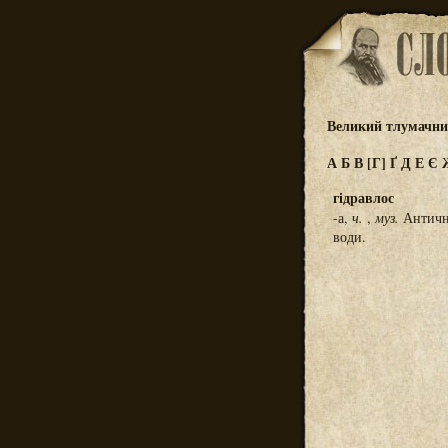
Великий тлумачний
А
Б
В
[Г]
Ґ
Д
Е
Є
гідравлос
-а,
ч.
,
муз.
Антични
води.