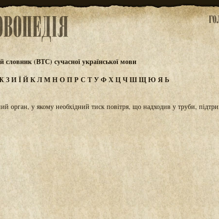
 словник (ВТС) сучасної української мови
Ж
З
И
Ї
Й
К
Л
М
Н
О
П
Р
С
Т
У
Ф
Х
Ц
Ч
Ш
Щ
Ю
Я
Ь
й орган, у якому необхідний тиск повітря, що надходив у труби, підтр