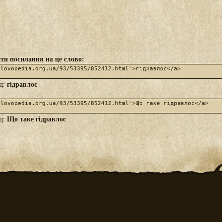
ти посилання на це слово:
гідравлос
яд:
Що таке гідравлос
яд: