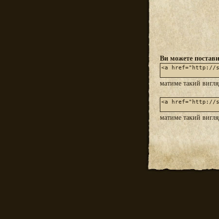
Ви можете постави
матиме такий вигл
матиме такий вигл