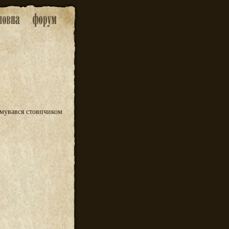
имувався стовпчиком