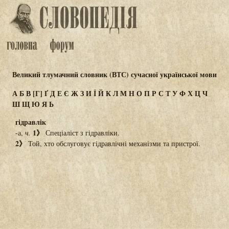
Великий тлумачний словник (ВТС) сучасної української мови
А
Б
В
[Г]
Ґ
Д
Е
Є
Ж
З
И
Ї
Й
К
Л
М
Н
О
П
Р
С
Т
У
Ф
Х
Ц
Ч
Ш
Щ
Ю
Я
Ь
гідравлік
1》
-а,
ч.
Спеціаліст з гідравліки.
2》
Той, хто обслуговує гідравлічні механізми та пристрої.