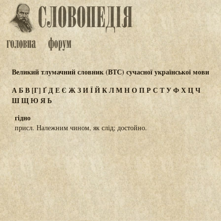
Великий тлумачний словник (ВТС) сучасної української мови
А
Б
В
[Г]
Ґ
Д
Е
Є
Ж
З
И
Ї
Й
К
Л
М
Н
О
П
Р
С
Т
У
Ф
Х
Ц
Ч
Ш
Щ
Ю
Я
Ь
гідно
присл. Належним чином, як слід; достойно.