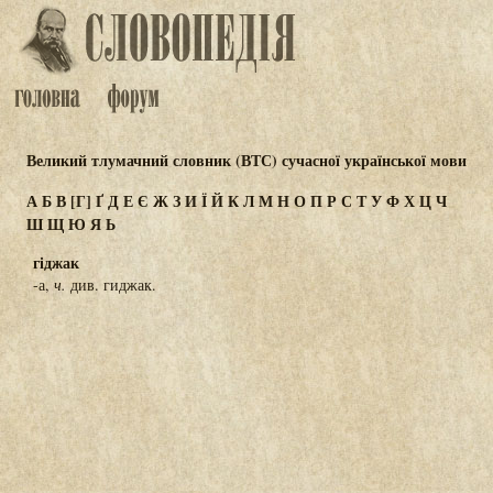
Великий тлумачний словник (ВТС) сучасної української мови
А
Б
В
[Г]
Ґ
Д
Е
Є
Ж
З
И
Ї
Й
К
Л
М
Н
О
П
Р
С
Т
У
Ф
Х
Ц
Ч
Ш
Щ
Ю
Я
Ь
гіджак
-а,
ч.
див. гиджак.