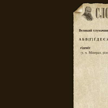
Великий тлумачний
А
Б
В
[Г]
Ґ
Д
Е
Є
гіденіт
-у,
ч.
Мінерал, різ