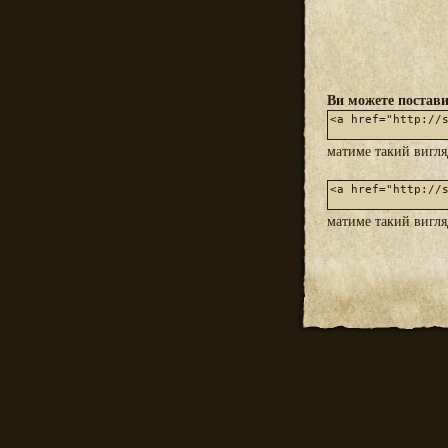
Ви можете постави
матиме такий вигл
матиме такий вигл