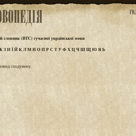
 словник (ВТС) сучасної української мови
Ж
З
И
Ї
Й
К
Л
М
Н
О
П
Р
С
Т
У
Ф
Х
Ц
Ч
Ш
Щ
Ю
Я
Ь
новид сподумену.