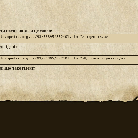
ти посилання на це слово:
гіденіт
яд:
Що таке гіденіт
яд: