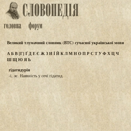
Великий тлумачний словник (ВТС) сучасної української мови
А
Б
В
[Г]
Ґ
Д
Е
Є
Ж
З
И
Ї
Й
К
Л
М
Н
О
П
Р
С
Т
У
Ф
Х
Ц
Ч
Ш
Щ
Ю
Я
Ь
гідатидурія
-ї,
ж.
Наявність у сечі гідатид.