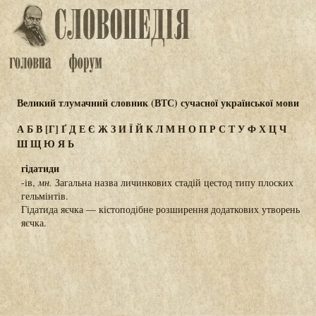
Великий тлумачний словник (ВТС) сучасної української мови
А
Б
В
[Г]
Ґ
Д
Е
Є
Ж
З
И
Ї
Й
К
Л
М
Н
О
П
Р
С
Т
У
Ф
Х
Ц
Ч
Ш
Щ
Ю
Я
Ь
гідатиди
-ів,
мн.
Загальна назва личинкових стадій цестод типу плоских
гельмінтів.
Гідатида яєчка — кістоподібне розширення додаткових утворень
яєчка.