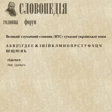
Великий тлумачний словник (ВТС) сучасної української мови
А
Б
В
[Г]
Ґ
Д
Е
Є
Ж
З
И
Ї
Й
К
Л
М
Н
О
П
Р
С
Т
У
Ф
Х
Ц
Ч
Ш
Щ
Ю
Я
Ь
гідальго
див.
ідальго.