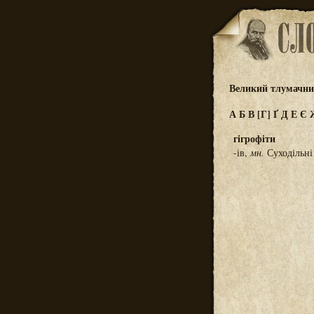
Великий тлумачний
А
Б
В
[Г]
Ґ
Д
Е
Є
гігрофіти
-ів,
мн.
Суходільні