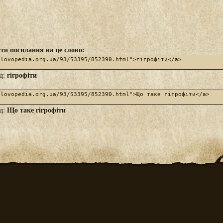
ти посилання на це слово:
гігрофіти
яд:
Що таке гігрофіти
яд: