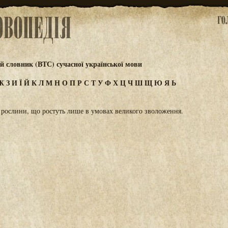
 словник (ВТС) сучасної української мови
Ж
З
И
Ї
Й
К
Л
М
Н
О
П
Р
С
Т
У
Ф
Х
Ц
Ч
Ш
Щ
Ю
Я
Ь
 рослини, що ростуть лише в умовах великого зволоження.