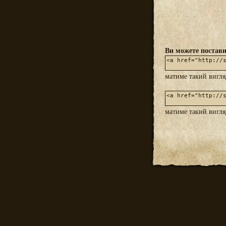
Ви можете постави
матиме такий вигл
матиме такий вигл