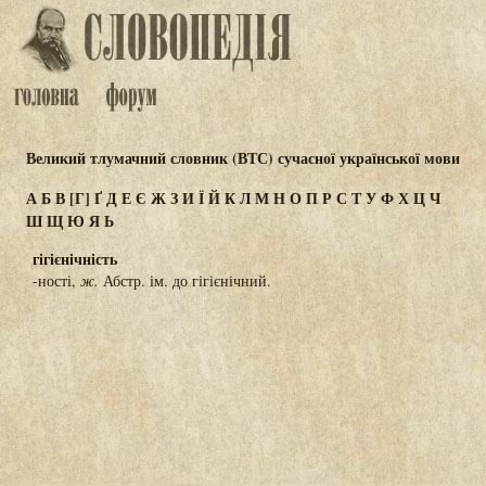
Великий тлумачний словник (ВТС) сучасної української мови
А
Б
В
[Г]
Ґ
Д
Е
Є
Ж
З
И
Ї
Й
К
Л
М
Н
О
П
Р
С
Т
У
Ф
Х
Ц
Ч
Ш
Щ
Ю
Я
Ь
гігієнічність
-ності,
ж.
Абстр. ім. до гігієнічний.