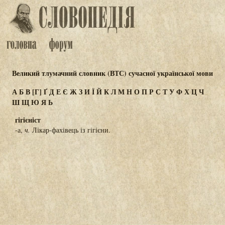
Великий тлумачний словник (ВТС) сучасної української мови
А
Б
В
[Г]
Ґ
Д
Е
Є
Ж
З
И
Ї
Й
К
Л
М
Н
О
П
Р
С
Т
У
Ф
Х
Ц
Ч
Ш
Щ
Ю
Я
Ь
гігієніст
-а,
ч.
Лікар-фахівець із гігієни.