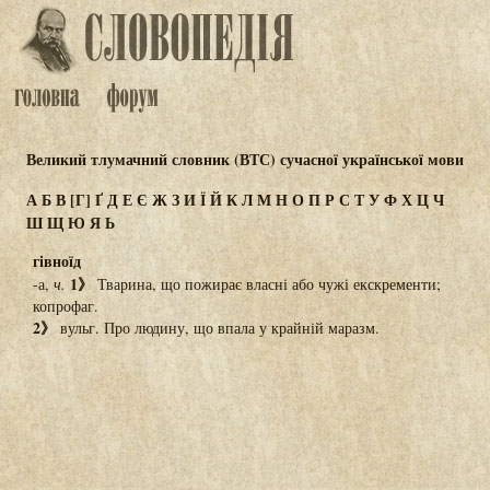
Великий тлумачний словник (ВТС) сучасної української мови
А
Б
В
[Г]
Ґ
Д
Е
Є
Ж
З
И
Ї
Й
К
Л
М
Н
О
П
Р
С
Т
У
Ф
Х
Ц
Ч
Ш
Щ
Ю
Я
Ь
гівноїд
1》
-а,
ч.
Тварина, що пожирає власні або чужі екскременти;
копрофаг.
2》
вульг. Про людину, що впала у крайній маразм.