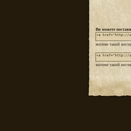
Ви можете постави
матиме такий вигл
матиме такий вигл