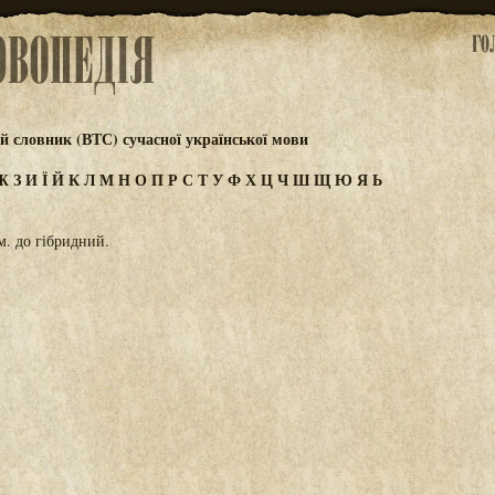
 словник (ВТС) сучасної української мови
Ж
З
И
Ї
Й
К
Л
М
Н
О
П
Р
С
Т
У
Ф
Х
Ц
Ч
Ш
Щ
Ю
Я
Ь
м. до гібридний.