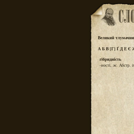
Великий тлумачний
А
Б
В
[Г]
Ґ
Д
Е
Є
гібридність
-ності,
ж.
Абстр. і