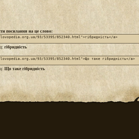
ти посилання на це слово:
гібридність
яд:
Що таке гібридність
яд: