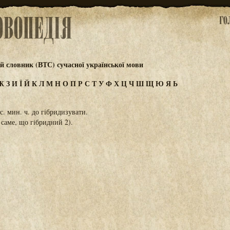
 словник (ВТС) сучасної української мови
Ж
З
И
Ї
Й
К
Л
М
Н
О
П
Р
С
Т
У
Ф
Х
Ц
Ч
Ш
Щ
Ю
Я
Ь
ас. мин. ч. до гібридизувати.
саме, що гібридний 2).