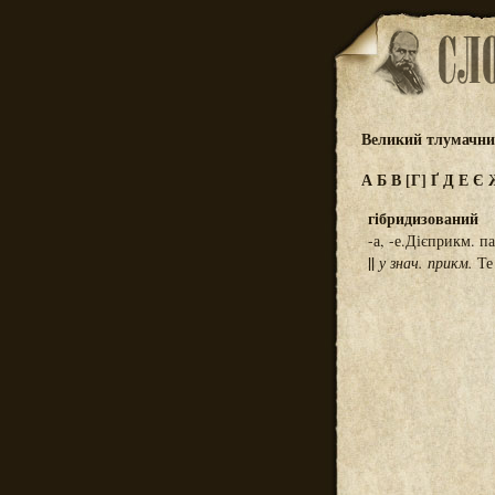
Великий тлумачний
А
Б
В
[Г]
Ґ
Д
Е
Є
гібридизований
-а, -е.Дієприкм. п
||
у знач. прикм.
Те 