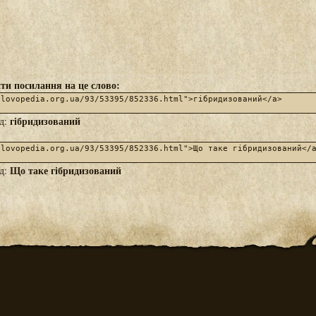
ти посилання на це слово:
гібридизований
яд:
Що таке гібридизований
яд: