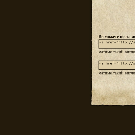
Ви можете постави
матиме такий вигл
матиме такий вигл