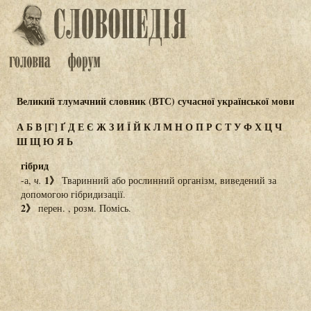
Великий тлумачний словник (ВТС) сучасної української мови
А
Б
В
[Г]
Ґ
Д
Е
Є
Ж
З
И
Ї
Й
К
Л
М
Н
О
П
Р
С
Т
У
Ф
Х
Ц
Ч
Ш
Щ
Ю
Я
Ь
гібрид
1》
-а,
ч.
Тваринний або рослинний організм, виведений за
допомогою гібридизації.
2》
перен. , розм. Помісь.