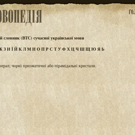
 словник (ВТС) сучасної української мови
Ж
З
И
Ї
Й
К
Л
М
Н
О
П
Р
С
Т
У
Ф
Х
Ц
Ч
Ш
Щ
Ю
Я
Ь
ерал; чорні призматичні або пірамідальні кристали.