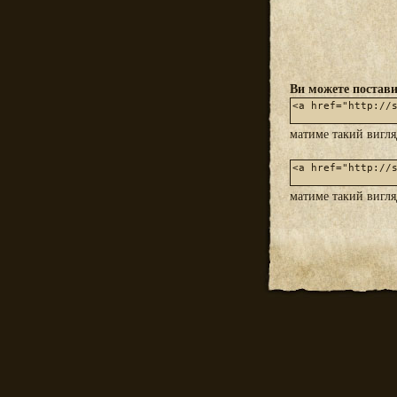
Ви можете постави
матиме такий вигл
матиме такий вигл