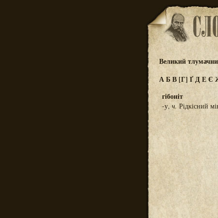
Великий тлумачний
А
Б
В
[Г]
Ґ
Д
Е
Є
гібоніт
-у,
ч.
Рідкісний мін