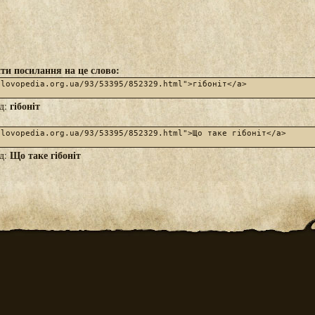
ти посилання на це слово:
гібоніт
яд:
Що таке гібоніт
яд: