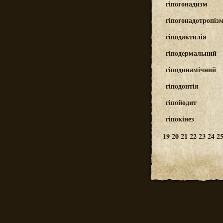
гіпогонадизм
гіпогонадотропіз
гіподактилія
гіподермальний
гіподинамічний
гіподонтія
гіпойодит
гіпокінез
19
20
21
22
23
24
2