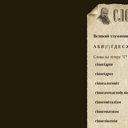
Великий тлумачний
А
Б
В
Ґ
Д
Е
Є
[Г]
Слова на літеру "Г"
гіпогідрія
гіпогідроз
гіпогалогеніт
гіпогаммаглобулі
гіпогеніталізм
гіпогепатизм
гіпоглікемія