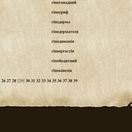
гіпогонадний
м
гіпогриф
гіподерма
гіподерматози
гіподинамія
гіпоергастія
гіпойодитний
гіпокінезія
5
26
27
28
30
31
32
33
34
35
36
37
38
39
[29]