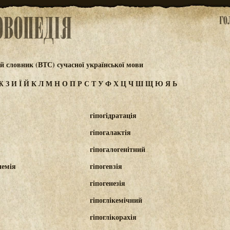
 словник (ВТС) сучасної української мови
Ж
З
И
Ї
Й
К
Л
М
Н
О
П
Р
С
Т
У
Ф
Х
Ц
Ч
Ш
Щ
Ю
Я
Ь
гіпогідратація
гіпогалактія
гіпогалогенітний
немія
гіпогевзія
гіпогенезія
гіпоглікемічний
гіпоглікорахія