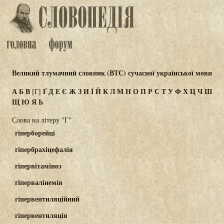
Великий тлумачний словник (ВТС) сучасної української мови
А
Б
В
Ґ
Д
Е
Є
Ж
З
И
Ї
Й
К
Л
М
Н
О
П
Р
С
Т
У
Ф
Х
Ц
Ч
Ш
[Г]
Щ
Ю
Я
Ь
Слова на літеру "Г"
гіперборейці
гіпербрахіцефалія
гіпервітаміноз
гіпервалінемія
гіпервентиляційний
гіпервентиляція