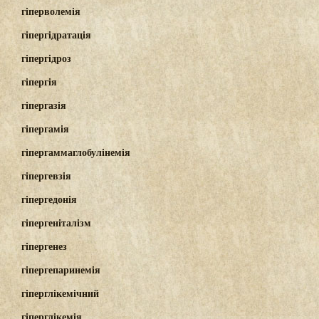
гіперволемія
гіпергідратація
гіпергідроз
гіпергія
гіпергазія
гіпергамія
гіпергаммаглобулінемія
гіпергевзія
гіпергедонія
гіпергеніталізм
гіпергенез
гіпергепаринемія
гіперглікемічний
гіперглікемія