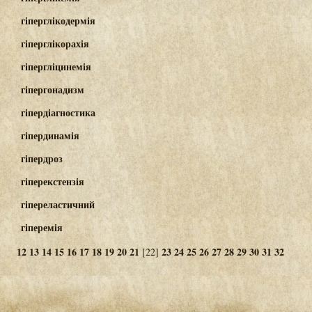
гіперглікодермія
гіперглікорахія
гіпергліцинемія
гіпергонадизм
гіпердіагностика
гіпердинамія
гіпердроз
гіперекстензія
гіпереластичний
гіперемія
12
13
14
15
16
17
18
19
20
21
23
24
25
26
27
28
29
30
31
32
[22]