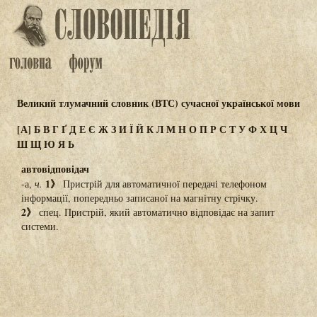
Великий тлумачний словник (ВТС) сучасної української мови
[А]
Б
В
Г
Ґ
Д
Е
Є
Ж
З
И
Ї
Й
К
Л
М
Н
О
П
Р
С
Т
У
Ф
Х
Ц
Ч
Ш
Щ
Ю
Я
Ь
автовідповідач
1》
-а,
ч.
Пристрій для автоматичної передачі телефоном
інформації, попередньо записаної на магнітну стрічку.
2》
спец. Пристрій, який автоматично відповідає на запит
системи.