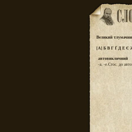
Великий тлумачний
[А]
Б
В
Г
Ґ
Д
Е
Є
автовикличний
-а, -е.Стос. до авт