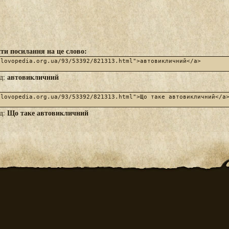
ти посилання на це слово:
автовикличний
яд:
Що таке автовикличний
яд: