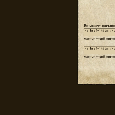
Ви можете постави
матиме такий вигл
матиме такий вигл