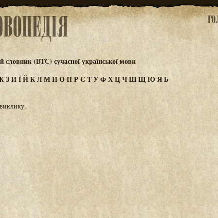
 словник (ВТС) сучасної української мови
Ж
З
И
Ї
Й
К
Л
М
Н
О
П
Р
С
Т
У
Ф
Х
Ц
Ч
Ш
Щ
Ю
Я
Ь
овиклику.