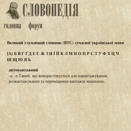
Великий тлумачний словник (ВТС) сучасної української мови
[А]
Б
В
Г
Ґ
Д
Е
Є
Ж
З
И
Ї
Й
К
Л
М
Н
О
П
Р
С
Т
У
Ф
Х
Ц
Ч
Ш
Щ
Ю
Я
Ь
автовантажний
-а, -е.Такий, що використовується для навантажування,
розвантажування та переміщення вантажів машиною.