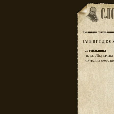
Великий тлумачний
[А]
Б
В
Г
Ґ
Д
Е
Є
автовакцина
-и,
ж.
Лікувальна б
лікування якого ц