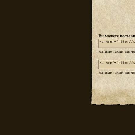
Ви можете постави
матиме такий вигл
матиме такий вигл