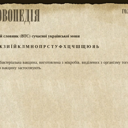
 словник (ВТС) сучасної української мови
Ж
З
И
Ї
Й
К
Л
М
Н
О
П
Р
С
Т
У
Ф
Х
Ц
Ч
Ш
Щ
Ю
Я
Ь
актеріальна вакцина, виготовлена з мікробів, виділених з організму тог
ю вакцину застосовують.