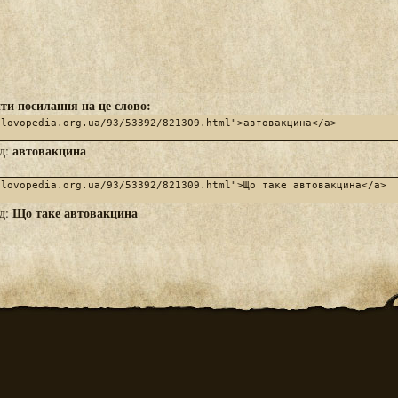
ти посилання на це слово:
автовакцина
яд:
Що таке автовакцина
яд: