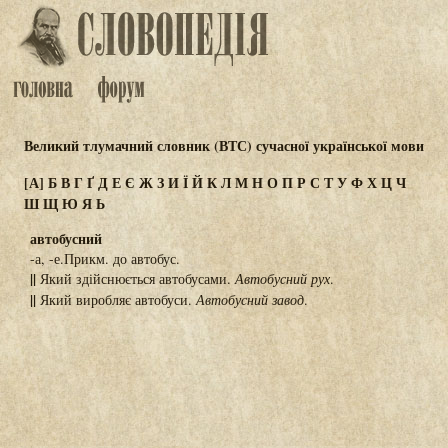
Великий тлумачний словник (ВТС) сучасної української мови
[А]
Б
В
Г
Ґ
Д
Е
Є
Ж
З
И
Ї
Й
К
Л
М
Н
О
П
Р
С
Т
У
Ф
Х
Ц
Ч
Ш
Щ
Ю
Я
Ь
автобусний
-а, -е.Прикм. до автобус.
||
Який здійснюється автобусами.
Автобусний рух
.
||
Який виробляє автобуси.
Автобусний завод
.