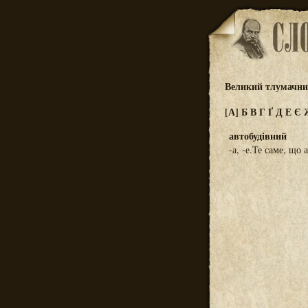
Великий тлумачний
[А]
Б
В
Г
Ґ
Д
Е
Є
автобудівний
-а, -е.Те саме, що