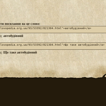
ти посилання на це слово:
автобудівний
яд:
Що таке автобудівний
яд: