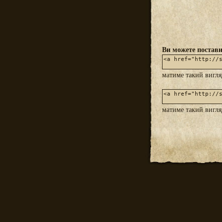
Ви можете постави
матиме такий вигл
матиме такий вигл