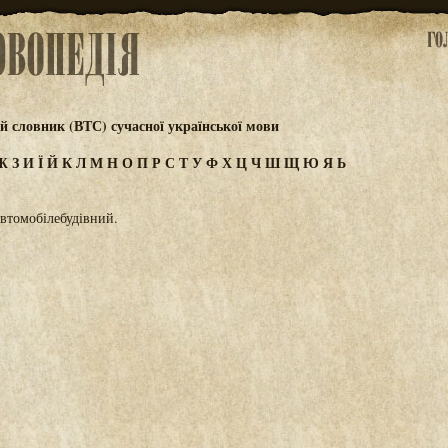
 словник (ВТС) сучасної української мови
Ж
З
И
Ї
Й
К
Л
М
Н
О
П
Р
С
Т
У
Ф
Х
Ц
Ч
Ш
Щ
Ю
Я
Ь
 автомобілебудівний.