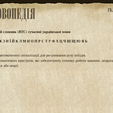
 словник (ВТС) сучасної української мови
Ж
З
И
Ї
Й
К
Л
М
Н
О
П
Р
С
Т
У
Ф
Х
Ц
Ч
Ш
Щ
Ю
Я
Ь
втоматичної сигналізації для регулювання руху поїздів.
оматичних пристроїв, які забезпечують зупинку роботи машини, апарата,
и або аварії.