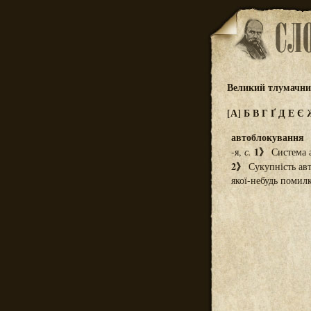
Великий тлумачний
[А]
Б
В
Г
Ґ
Д
Е
Є
автоблокування
1》
-я,
с.
Система а
2》
Сукупність авт
якої-небудь помилк