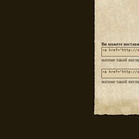
Ви можете постави
матиме такий вигл
матиме такий вигл