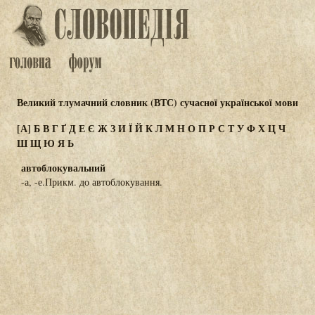
Великий тлумачний словник (ВТС) сучасної української мови
[А]
Б
В
Г
Ґ
Д
Е
Є
Ж
З
И
Ї
Й
К
Л
М
Н
О
П
Р
С
Т
У
Ф
Х
Ц
Ч
Ш
Щ
Ю
Я
Ь
автоблокувальний
-а, -е.Прикм. до автоблокування.