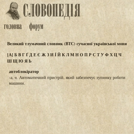
Великий тлумачний словник (ВТС) сучасної української мови
[А]
Б
В
Г
Ґ
Д
Е
Є
Ж
З
И
Ї
Й
К
Л
М
Н
О
П
Р
С
Т
У
Ф
Х
Ц
Ч
Ш
Щ
Ю
Я
Ь
автоблокіратор
-а,
ч.
Автоматичний пристрій, який забезпечує зупинку роботи
машини.