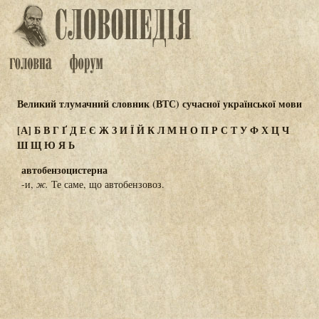
Великий тлумачний словник (ВТС) сучасної української мови
[А]
Б
В
Г
Ґ
Д
Е
Є
Ж
З
И
Ї
Й
К
Л
М
Н
О
П
Р
С
Т
У
Ф
Х
Ц
Ч
Ш
Щ
Ю
Я
Ь
автобензоцистерна
-и,
ж.
Те саме, що автобензовоз.