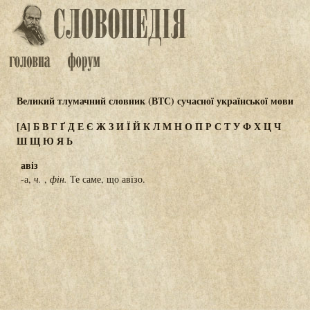
Великий тлумачний словник (ВТС) сучасної української мови
[А]
Б
В
Г
Ґ
Д
Е
Є
Ж
З
И
Ї
Й
К
Л
М
Н
О
П
Р
С
Т
У
Ф
Х
Ц
Ч
Ш
Щ
Ю
Я
Ь
авіз
-а,
ч.
,
фін.
Те саме, що авізо.