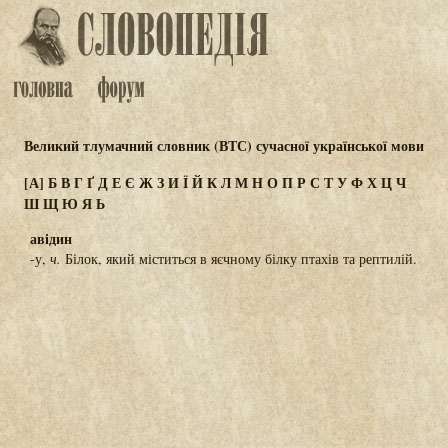
Великий тлумачний словник (ВТС) сучасної української мови
[А]
Б
В
Г
Ґ
Д
Е
Є
Ж
З
И
Ї
Й
К
Л
М
Н
О
П
Р
С
Т
У
Ф
Х
Ц
Ч
Ш
Щ
Ю
Я
Ь
авідин
-у,
ч.
Білок, який міститься в яєчному білку птахів та рептилій.