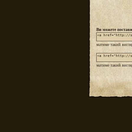
Ви можете постави
матиме такий вигл
матиме такий вигл