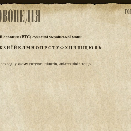
 словник (ВТС) сучасної української мови
Ж
З
И
Ї
Й
К
Л
М
Н
О
П
Р
С
Т
У
Ф
Х
Ц
Ч
Ш
Щ
Ю
Я
Ь
аклад, у якому готують пілотів, авіатехніків тощо.