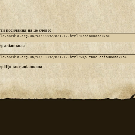
ти посилання на це слово:
авіашкола
яд:
Що таке авіашкола
яд: