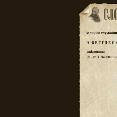
Великий тлумачний
[А]
Б
В
Г
Ґ
Д
Е
Є
авіашкола
-и,
ж.
Навчальний з