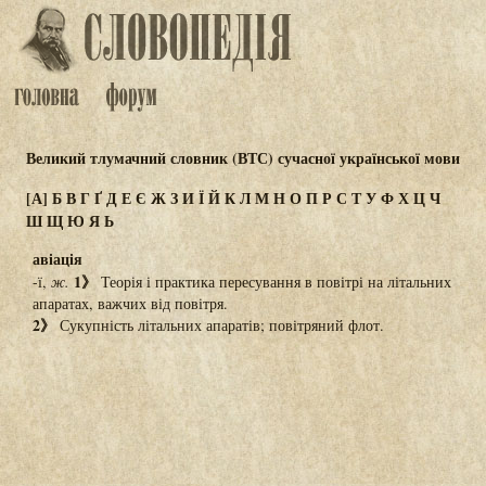
Великий тлумачний словник (ВТС) сучасної української мови
[А]
Б
В
Г
Ґ
Д
Е
Є
Ж
З
И
Ї
Й
К
Л
М
Н
О
П
Р
С
Т
У
Ф
Х
Ц
Ч
Ш
Щ
Ю
Я
Ь
авіація
1》
-ї,
ж.
Теорія і практика пересування в повітрі на літальних
апаратах, важчих від повітря.
2》
Сукупність літальних апаратів; повітряний флот.