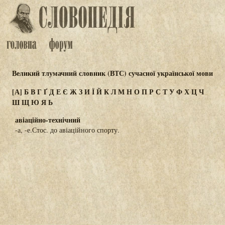
Великий тлумачний словник (ВТС) сучасної української мови
[А]
Б
В
Г
Ґ
Д
Е
Є
Ж
З
И
Ї
Й
К
Л
М
Н
О
П
Р
С
Т
У
Ф
Х
Ц
Ч
Ш
Щ
Ю
Я
Ь
авіаційно-технічний
-а, -е.Стос. до авіаційного спорту.