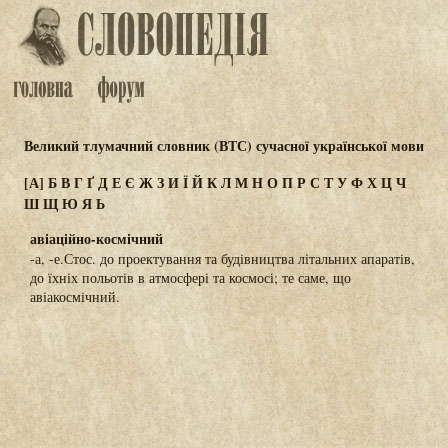
Великий тлумачний словник (ВТС) сучасної української мови
[А]
Б
В
Г
Ґ
Д
Е
Є
Ж
З
И
Ї
Й
К
Л
М
Н
О
П
Р
С
Т
У
Ф
Х
Ц
Ч
Ш
Щ
Ю
Я
Ь
авіаційно-космічний
-а, -е.Стос. до проектування та будівництва літальних апаратів,
до їхніх польотів в атмосфері та космосі; те саме, що
авіакосмічний.