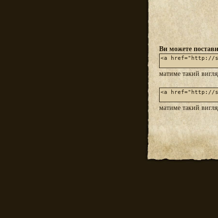
Ви можете постави
матиме такий вигл
матиме такий вигл