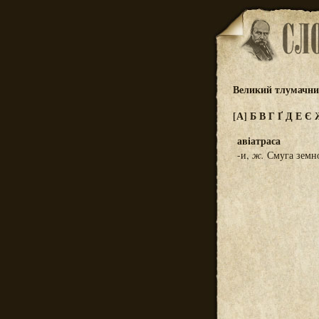
Великий тлумачний
[А]
Б
В
Г
Ґ
Д
Е
Є
авіатраса
-и,
ж.
Смуга земної