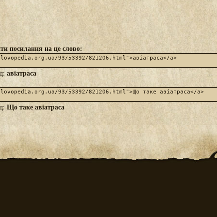
ти посилання на це слово:
авіатраса
яд:
Що таке авіатраса
яд: