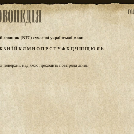
 словник (ВТС) сучасної української мови
Ж
З
И
Ї
Й
К
Л
М
Н
О
П
Р
С
Т
У
Ф
Х
Ц
Ч
Ш
Щ
Ю
Я
Ь
 поверхні, над якою проходить повітряна лінія.