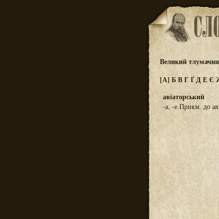
Великий тлумачний
[А]
Б
В
Г
Ґ
Д
Е
Є
авіаторський
-а, -е.Прикм. до ав