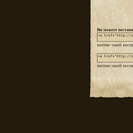
Ви можете постави
матиме такий вигл
матиме такий вигл