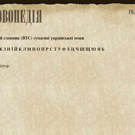
 словник (ВТС) сучасної української мови
Ж
З
И
Ї
Й
К
Л
М
Н
О
П
Р
С
Т
У
Ф
Х
Ц
Ч
Ш
Щ
Ю
Я
Ь
іатор.