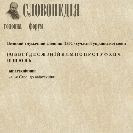
Великий тлумачний словник (ВТС) сучасної української мови
[А]
Б
В
Г
Ґ
Д
Е
Є
Ж
З
И
Ї
Й
К
Л
М
Н
О
П
Р
С
Т
У
Ф
Х
Ц
Ч
Ш
Щ
Ю
Я
Ь
авіатехнічний
-а, -е.Стос. до авіатехніки.