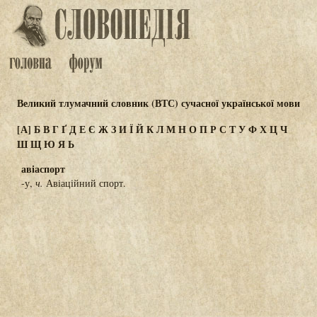
Великий тлумачний словник (ВТС) сучасної української мови
[А]
Б
В
Г
Ґ
Д
Е
Є
Ж
З
И
Ї
Й
К
Л
М
Н
О
П
Р
С
Т
У
Ф
Х
Ц
Ч
Ш
Щ
Ю
Я
Ь
авіаспорт
-у,
ч.
Авіаційний спорт.