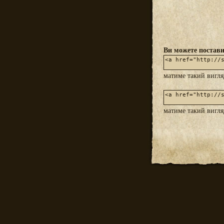
Ви можете постави
матиме такий вигл
матиме такий вигл