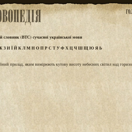
 словник (ВТС) сучасної української мови
Ж
З
И
Ї
Й
К
Л
М
Н
О
П
Р
С
Т
У
Ф
Х
Ц
Ч
Ш
Щ
Ю
Я
Ь
йний прилад, яким вимірюють кутову висоту небесних світил над гориз