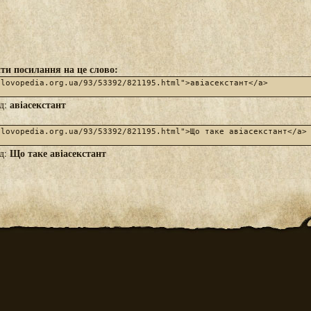
ти посилання на це слово:
авіасекстант
яд:
Що таке авіасекстант
яд: