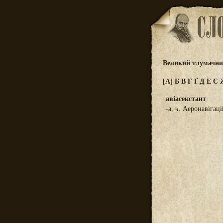
Великий тлумачний
[А]
Б
В
Г
Ґ
Д
Е
Є
авіасекстант
-а,
ч.
Аеронавігаці