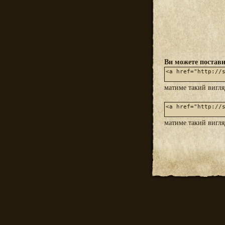
Ви можете постави
матиме такий вигл
матиме такий вигл