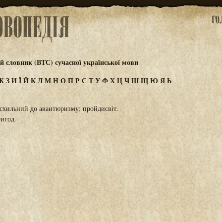
 словник (ВТС) сучасної української мови
Ж
З
И
Ї
Й
К
Л
М
Н
О
П
Р
С
Т
У
Ф
Х
Ц
Ч
Ш
Щ
Ю
Я
Ь
схильний до авантюризму; пройдисвіт.
игод.