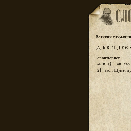
Великий тлумачний
[А]
Б
В
Г
Ґ
Д
Е
Є
авантюрист
1》
-а,
ч.
Той, хто 
2》
заст. Шукач пр