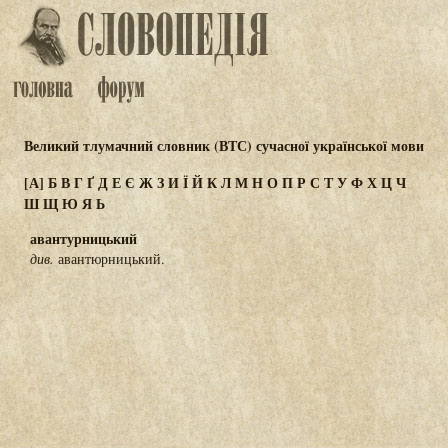
Великий тлумачний словник (ВТС) сучасної української мови
[А]
Б
В
Г
Ґ
Д
Е
Є
Ж
З
И
Ї
Й
К
Л
М
Н
О
П
Р
С
Т
У
Ф
Х
Ц
Ч
Ш
Щ
Ю
Я
Ь
авантурницький
див.
авантюрницький.