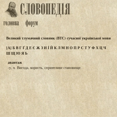
Великий тлумачний словник (ВТС) сучасної української мови
[А]
Б
В
Г
Ґ
Д
Е
Є
Ж
З
И
Ї
Й
К
Л
М
Н
О
П
Р
С
Т
У
Ф
Х
Ц
Ч
Ш
Щ
Ю
Я
Ь
авантаж
-у,
ч.
Вигода, користь, сприятливе становище.