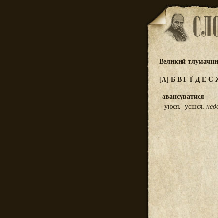
Великий тлумачний
[А]
Б
В
Г
Ґ
Д
Е
Є
авансуватися
-уюся, -уєшся,
нед