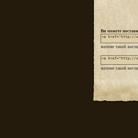
Ви можете постави
матиме такий вигл
матиме такий вигл