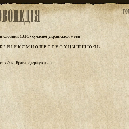
 словник (ВТС) сучасної української мови
Ж
З
И
Ї
Й
К
Л
М
Н
О
П
Р
С
Т
У
Ф
Х
Ц
Ч
Ш
Щ
Ю
Я
Ь
ок.
і
док.
Брати, одержувати аванс.