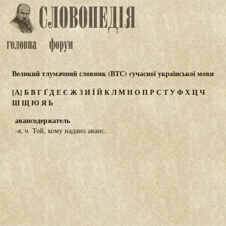
Великий тлумачний словник (ВТС) сучасної української мови
[А]
Б
В
Г
Ґ
Д
Е
Є
Ж
З
И
Ї
Й
К
Л
М
Н
О
П
Р
С
Т
У
Ф
Х
Ц
Ч
Ш
Щ
Ю
Я
Ь
авансодержатель
-я,
ч.
Той, кому надано аванс.