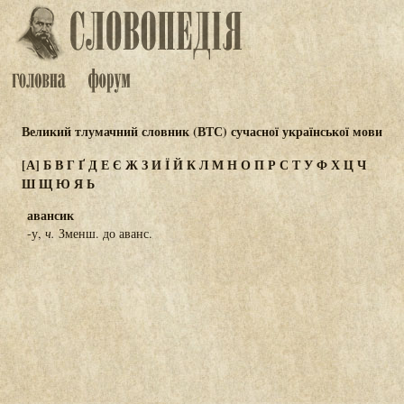
Великий тлумачний словник (ВТС) сучасної української мови
[А]
Б
В
Г
Ґ
Д
Е
Є
Ж
З
И
Ї
Й
К
Л
М
Н
О
П
Р
С
Т
У
Ф
Х
Ц
Ч
Ш
Щ
Ю
Я
Ь
авансик
-у,
ч.
Зменш. до аванс.