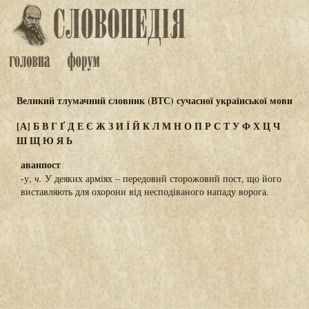
Великий тлумачний словник (ВТС) сучасної української мови
[А]
Б
В
Г
Ґ
Д
Е
Є
Ж
З
И
Ї
Й
К
Л
М
Н
О
П
Р
С
Т
У
Ф
Х
Ц
Ч
Ш
Щ
Ю
Я
Ь
аванпост
-у,
ч.
У деяких арміях – передовий сторожовий пост, що його
виставляють для охорони від несподіваного нападу ворога.